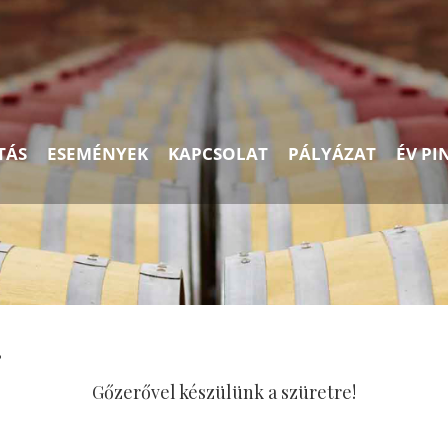
TÁS
ESEMÉNYEK
KAPCSOLAT
PÁLYÁZAT
ÉV PI
!
Gőzerővel készülünk a szüretre!