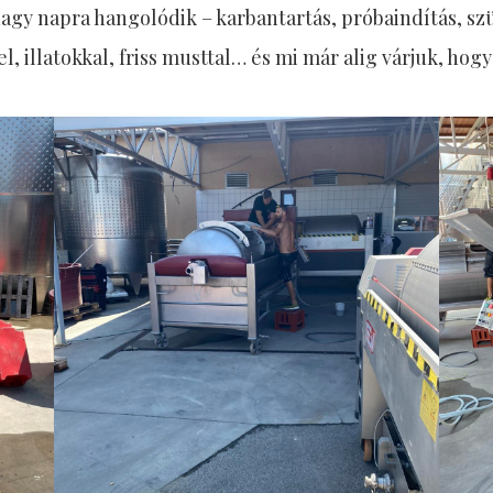
gy napra hangolódik – karbantartás, próbaindítás, sz
, illatokkal, friss musttal… és mi már alig várjuk, hogy