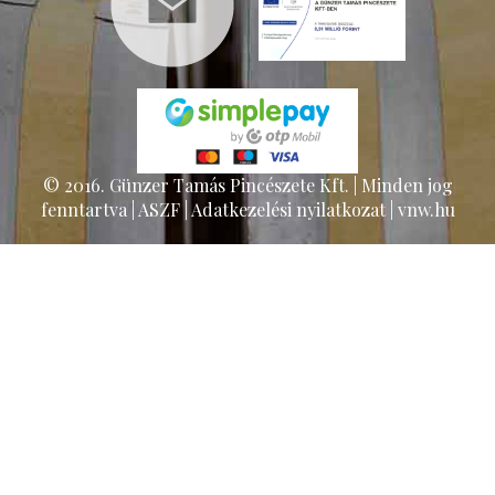
© 2016. Günzer Tamás Pincészete Kft.
|
Minden jog
fenntartva
|
ASZF
|
Adatkezelési nyilatkozat
|
vnw.hu